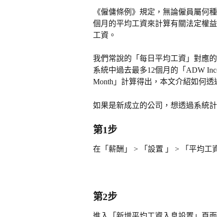
《僱傭條例》規定，無論僱員屬何種薪
個月的平均工資來計算有關法定權益
工資。
我們常說的「每日平均工資」對應的系統薪
系統中過去最多12個月的「ADW Income Cu
Month」計算得出，本文介紹如何透
如果是新成立的公司，想透過系統計
第1步
在「薪酬」 > 「設置 」 > 「平
第2步
進入「新增平均工資入息設置」頁面