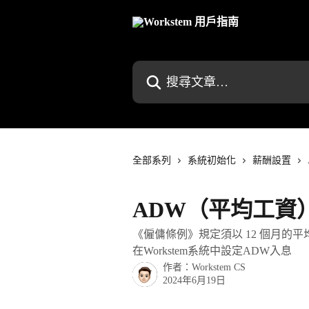
跳至主要內容
搜尋文章…
全部系列
系統初始化
薪酬設置
ADW（平均工資
《僱傭條例》規定須以 12 個月的
在Workstem系統中設定ADW入息
作者：
Workstem CS
2024年6月19日