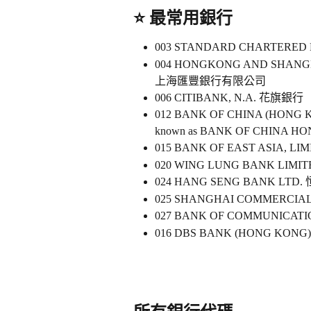
⭐ 
最常用銀行
003 STANDARD CHARTERE
004 HONGKONG AND SHANGH
上海匯豐銀行有限公司   
006 CITIBANK, N.A. 花旗銀行 
012 BANK OF CHINA (HONG
known as BANK OF CHIN
015 BANK OF EAST ASIA, L
020 WING LUNG BANK LI
024 HANG SENG BANK LT
025 SHANGHAI COMMERC
027 BANK OF COMMUNICAT
016 DBS BANK (HONG KO