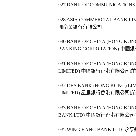
027 BANK OF COMMUNICATIONS
028 ASIA COMMERCIAL BANK LIMI
洲商業銀行有限公司   
030 BANK OF CHINA (HONG KONG) 
BANKING CORPORATION) 
031 BANK OF CHINA (HONG KONG) 
LIMITED) 中國銀行香港有限公司(前
032 DBS BANK (HONG KONG) LIMI
LIMITED) 星展銀行香港有限公司(
033 BANK OF CHINA (HONG KONG) 
BANK LTD) 中國銀行香港有限公司
035 WING HANG BANK LTD. 永