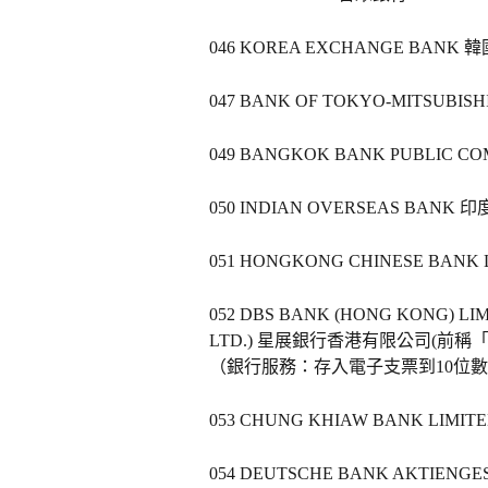
046 KOREA EXCHANGE BANK 
047 BANK OF TOKYO-MITSUBISH
049 BANGKOK BANK PUBLIC CO
050 INDIAN OVERSEAS BANK 
051 HONGKONG CHINESE BANK
052 DBS BANK (HONG KONG) LIMI
LTD.) 星展銀行香港有限公司(前稱
（銀行服務：存入電子支票到10位
053 CHUNG KHIAW BANK LIMITED 
054 DEUTSCHE BANK AKTIENG