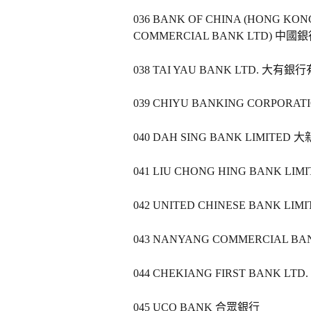
036 BANK OF CHINA (HONG KONG) 
COMMERCIAL BANK LTD) 
038 TAI YAU BANK LTD. 大有銀
039 CHIYU BANKING CORPORA
040 DAH SING BANK LIMITED
041 LIU CHONG HING BANK L
042 UNITED CHINESE BANK L
043 NANYANG COMMERCIAL B
044 CHEKIANG FIRST BANK L
045 UCO BANK 合眾銀行   