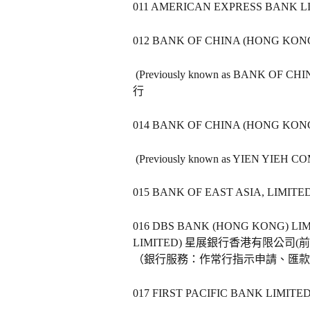
011 AMERICAN EXPRESS BANK 
012 BANK OF CHINA (HONG K
 (Previously known as BANK
行   
014 BANK OF CHINA (HONG K
 (Previously known as YIEN Y
015 BANK OF EAST ASIA, LIMI
016 DBS BANK (HONG KONG) LIMI
LIMITED) 星展銀行香港有限公司(
（銀行服務：作常行指示申請、匯款
017 FIRST PACIFIC BANK LI