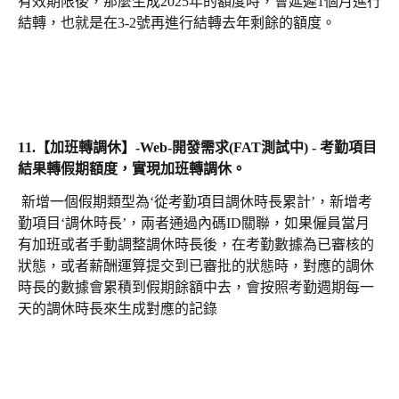
有效期限後，那麼生成2025年的額度時，會延遲1個月進行
結轉，也就是在3-2號再進行結轉去年剩餘的額度。
11.
【加班轉調休】-Web-開發需求(FAT測試中) - 考勤項目
結果轉假期額度，實現加班轉調休。  
 新增一個假期類型為‘從考勤項目調休時長累計’，新增考
勤項目‘調休時長’，兩者通過內碼ID關聯，如果僱員當月
有加班或者手動調整調休時長後，在考勤數據為已審核的
狀態，或者薪酬運算提交到已審批的狀態時，對應的調休
時長的數據會累積到假期餘額中去，會按照考勤週期每一
天的調休時長來生成對應的記錄