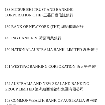
138 MITSUBISHI TRUST AND BANKING 
CORPORATION (THE) 三菱日聯信託銀行   
139 BANK OF NEW YORK (THE) 紐約梅隆銀行   
145 ING BANK N.V. 荷蘭商業銀行   
150 NATIONAL AUSTRALIA BANK, LIMITED 澳洲銀行 
151 WESTPAC BANKING CORPORATION 西太平洋銀行 
152 AUSTRALIA AND NEW ZEALAND BANKING 
GROUP LIMITED 澳洲紐西蘭銀行集團有限公司   
153 COMMONWEALTH BANK OF AUSTRALIA 澳洲聯