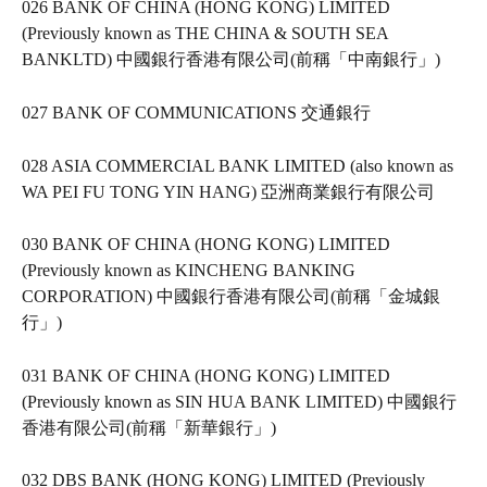
026 BANK OF CHINA (HONG KONG) LIMITED 
(Previously known as THE CHINA & SOUTH SEA 
BANKLTD) 中國銀行香港有限公司(前稱「中南銀行」)   
027 BANK OF COMMUNICATIONS 交通銀行   
028 ASIA COMMERCIAL BANK LIMITED (also known as 
WA PEI FU TONG YIN HANG) 亞洲商業銀行有限公司   
030 BANK OF CHINA (HONG KONG) LIMITED 
(Previously known as KINCHENG BANKING 
CORPORATION) 中國銀行香港有限公司(前稱「金城銀
行」)   
031 BANK OF CHINA (HONG KONG) LIMITED 
(Previously known as SIN HUA BANK LIMITED) 中國銀行
香港有限公司(前稱「新華銀行」)   
032 DBS BANK (HONG KONG) LIMITED (Previously 