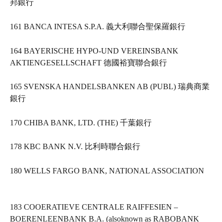
邦銀行   
161 BANCA INTESA S.P.A. 義大利聯合聖保羅銀行   
164 BAYERISCHE HYPO-UND VEREINSBANK 
AKTIENGESELLSCHAFT 德國裕寶聯合銀行   
165 SVENSKA HANDELSBANKEN AB (PUBL) 瑞典商業
銀行   
170 CHIBA BANK, LTD. (THE) 千葉銀行   
178 KBC BANK N.V. 比利時聯合銀行   
180 WELLS FARGO BANK, NATIONAL ASSOCIATION   
183 COOERATIEVE CENTRALE RAIFFESIEN – 
BOERENLEENBANK B.A. (alsoknown as RABOBANK 