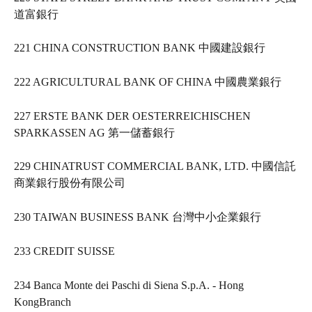
道富銀行   
221 CHINA CONSTRUCTION BANK 中國建設銀行   
222 AGRICULTURAL BANK OF CHINA 中國農業銀行   
227 ERSTE BANK DER OESTERREICHISCHEN 
SPARKASSEN AG 第一儲蓄銀行   
229 CHINATRUST COMMERCIAL BANK, LTD. 中國信託
商業銀行股份有限公司   
230 TAIWAN BUSINESS BANK 台灣中小企業銀行   
233 CREDIT SUISSE     
234 Banca Monte dei Paschi di Siena S.p.A. - Hong 
KongBranch     